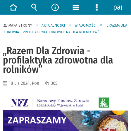
panel
Strona
Wyszukiwarka
Narzędzia
Menu
Menu
główna
główne
szczegółowe
MAPA STRONY
AKTUALNOŚCI
WIADOMOŚCI
„RAZEM DLA
ZDROWIA - PROFILAKTYKA ZDROWOTNA DLA ROLNIKÓW”
„Razem Dla Zdrowia -
profilaktyka zdrowotna dla
rolników”
18 Lis 2024, Pon
305